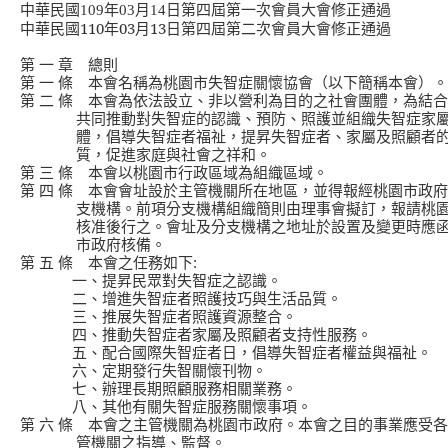
中華民國
109
年
03
月
14
日第四屆第一次會員大會修正通過
中華民國
110
年
03
月
13
日第四屆第二次會員大會修正通過
第 一 章 總則
第 一 條 本會名稱為桃園市失智症關懷協會（以下簡稱本會）。
第 二 條 本會為依法設立、非以營利為目的之社會團體，為結
共同推動對失智症的認識、預防、照護並組織失智症家屬
體，倡導失智症者福祉，提昇失智症者、家屬及照顧者的
質，促進家庭與社會之祥和。
第 三 條 本會以桃園市行政區域為組織區域。
第 四 條 本會會址設於主管機關所在地區，並得報經桃園市政
支機構。前項分支機構組織簡則由理事會擬訂，報請桃園
核准後行之。會址及分支機構之地址於設置及變更時應函
市政府核備。
第 五 條 本會之任務如下:
一、提昇民眾對失智症之認識。
二、增進失智症者照護技巧與生活品質。
三、推展失智症者照護資源整合。
四、推動失智症者家屬及照顧者支持性服務。
五、配合國際失智症者日，倡導失智症者權益與福祉。
六、定期發行失智關懷刊物。
七、辦理長期照顧服務相關業務。
八、其他有關失智症服務關懷事項。
第 六 條 本會之主管機關為桃園市政府。本會之目的事業應受
管機關之指導、監督。