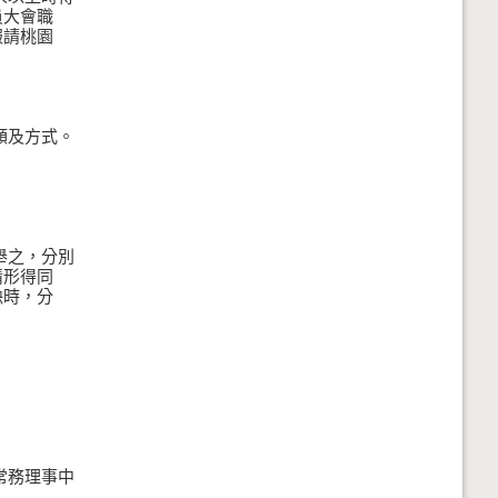
大會職
請桃園
及方式。
舉之，分別
形得同
時，分
常務理事中