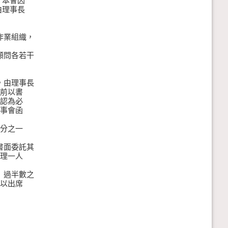
本會因
理事長
作業組織，
顧問各若干
，由理事長
前以書
認為必
事會函
分之一
書面委託其
理一人
）過半數之
以出席