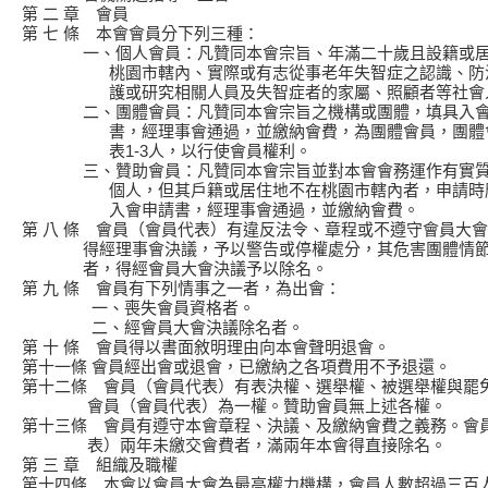
第 二 章 會員
第 七 條 本會會員分下列三種：
一、個人會員：凡贊同本會宗旨、年滿二十歲且設籍或居
桃園市轄內、實際或有志從事老年失智症之認識、防
護或研究相關人員及失智症者的家屬、照顧者等社會
二、團體會員：凡贊同本會宗旨之機構或團體，填具入會
書，經理事會通過，並繳納會費，為團體會員，團體
表1-3人，以行使會員權利。
三、贊助會員：凡贊同本會宗旨並對本會會務運作有實質
個人，但其戶籍或居住地不在桃園市轄內者，申請時
入會申請書，經理事會通過，並繳納會費。
第 八 條 會員（會員代表）有違反法令、章程或不遵守會員大
得經理事會決議，予以警告或停權處分，其危害團體情節
者，得經會員大會決議予以除名。
第 九 條 會員有下列情事之一者，為出會：
一、喪失會員資格者。
二、經會員大會決議除名者。
第 十 條 會員得以書面敘明理由向本會聲明退會。
第十一條 會員經出會或退會，已繳納之各項費用不予退還。
第十二條 會員（會員代表）有表決權、選舉權、被選舉權與罷
會員（會員代表）為一權。贊助會員無上述各
第十三條 會員有遵守本會章程、決議、及繳納會費之義務。會
表）兩年未繳交會費者，滿兩年本會得直接除名。
第 三 章 組織及職權
第十四條 本會以會員大會為最高權力機構，會員人數超過三百