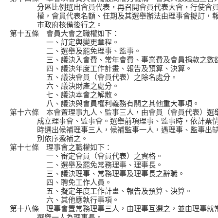
分區比例選出會員代表，再召開會員代表大會，行使會員
權，會員代表名額、任期及其選舉辦法由理事會擬訂，報
市政府核備後行之。
第十五條 會員大會之職權如下：
一、訂定與變更章程。
二、選舉及罷免理事、監事。
三、議決入會費、常年會費、事業費及會員捐款之數額
四、議決年度工作計畫、報告及預算、決算。
五、議決會員（會員代表）之除名處分。
六、議決財產之處分。
七、議決本會之解散。
八、議決與會員權利義務有關之其他重大事項。
第十六條 本會置理事九人、監事三人，由會員（會員代表）選
成立理事會、監事會。選舉前項理事、監事時，依計票情
時選出候補理事三人，候補監事一人，遇理事、監事出缺
別依序遞補之。
第十七條 理事會之職權如下：
一、審定會員（會員代表）之資格。
二、選舉及罷免常務理事、理事長。
三、議決理事、常務理事及理事長之辭職。
四、聘免工作人員。
五、擬定年度工作計畫、報告及預算、決算。
六、其他應執行事項。
第十八條 理事會置常務理事三人，由理事互選之，並由理事就
選舉一人為理事長。