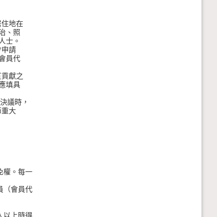
住地在
治、照
人士。
申請
會員代
貢獻之
應填具
會決議時，
重大
免權。每一
權。
員（會員代
人以上時得