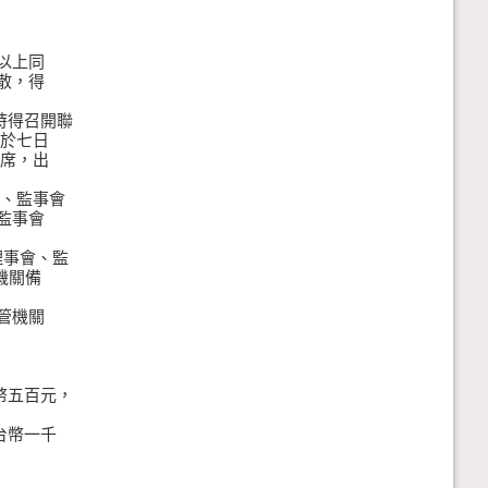
以上同
散，得
時得召開聯
於七日
席，出
會、監事會
監事會
理事會、監
機關備
管機關
五百元，
幣一千