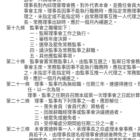
理事長對內綜理督導會務，對外代表本會，並擔任會員大
事會主席。理事長因事不能執行職務時，應指定常務理事
理之，未指定或不能指定時，由常務理事互推一人代理之
長、常務理事出缺時，應於一個月內補選之。
第十九條 監事會之職權如下：
一、監察理事會工作之執行。
二、審核年度決算。
三、選舉及罷免常務監事。
四、議決監事及常務監事之辭職。
五、其他應監察事項。
第二十條 監事會置常務監事1人，由監事互選之，監察日常會
事會主席。常務監事因事不能執行職務時，應指定監事一
之，未指定不能指定時，由監事互推一人代理之。常務監
時，應於一個月內補選之。
第二十一條 理事、監事均為無給職，任期三年，連選得連任。
任，以一次為限。
理事、監事之任期自召開本屆第一次理事會之日起計算
第二十二條 理事、監事有下列情事之一者，應即解任：
一、喪失會員（會員代表）資格者。
二、因故辭職經理事或監事會決議通過者。
三、被罷免或撤免者。
四、受停權處分期間逾任期二分之一者。
第二十三條 本會置總幹事一人，承理事長之命處理本會事務，
員若干人，由理事長提名經理事會通過後聘免之，並報