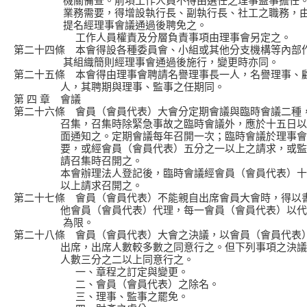
機關備查。前項工作人員不得由選任之理事監事擔任。
業務需要，得增設執行長、副執行長、社工之職務，由
提名經理事會議通過後聘免之。
工作人員權責及分層負責事項由理事會另定之。
第二十四條 本會得設各種委員會、小組或其他分支機構等內部
其組織簡則經理事會通過後施行，變更時亦同。
第二十五條 本會得由理事會聘請名譽理事長一人，名譽理事、
人，其聘期與理事、監事之任期同。
第 四 章 會議
第二十六條 會員（會員代表）大會分定期會議與臨時會議二種
召集，召集時除緊急事故之臨時會議外，應於十五日以
面通知之。定期會議每年召開一次；臨時會議於理事會
要，或經會員（會員代表）五分之一以上之請求，或監
請召集時召開之。
本會辦理法人登記後，臨時會議經會員（會員代表）十
以上請求召開之。
第二十七條 會員（會員代表）不能親自出席會員大會時，得以
他會員（會員代表）代理，每一會員（會員代表）以代
為限。
第二十八條 會員（會員代表）大會之決議，以會員（會員代表
出席，出席人數較多數之同意行之。但下列事項之決議
人數三分之二以上同意行之。
一、章程之訂定與變更。
二、會員（會員代表）之除名。
三、理事、監事之罷免。