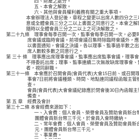
四、財產之處分。
五、本會之解散。
六、其他與會員權利義務有關之重大事項。
本會辦理法人登記後，章程之變更以出席人數四分之三
意或全體會員三分之二以上書面之同意行之。本會之解
隨時以全體會員三分之二以上之可決解散之。
第二十九條 理事會每季召開一次，監事會每季召開一次，必要
席會議或臨時會議。前項會議召集時除臨時會議外，應
以書面通知，會議之決議，各以理事、監事過半數之出
席人數較多數之同意行之。
第 三十 條 理事應出席理事會議，監事應出席監事會議，理事
不得委託出席；理事、監事連續二次無故缺席理事會、
者，視同辭職。
第三十一條 本會應於召開會員(會員代表)大會15日前、或召開
事會7日前將會議種類、時間、地點連同議程函報主管
查。
會員(會員代表)大會會議紀錄應於閉會後30日內函報主
備查。
第 五 章 經費及會計
第三十二條 本會經費來源如下：
一、入會費：個人會員、榮譽會員及贊助會員新台幣
團體會員新台幣三千元，於會員入會時繳納。
二、常年會費：個人會員、榮譽會員及贊助會員新台
元，團體會員新台幣三千元。
三、事業費。