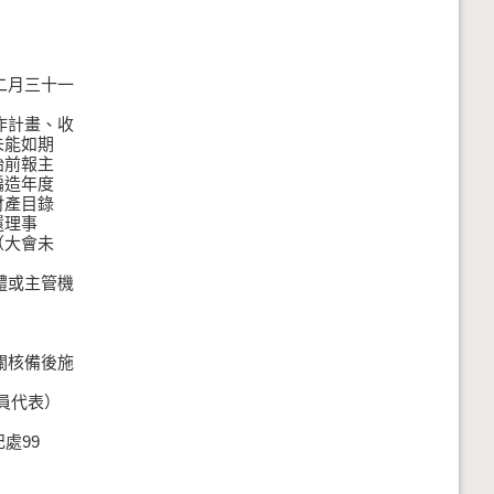
二月三十一
作計畫、收
能如期
前報主
造年度
產目錄
理事
大會未
體或主管機
關核備後施
會員代表）
處99
。