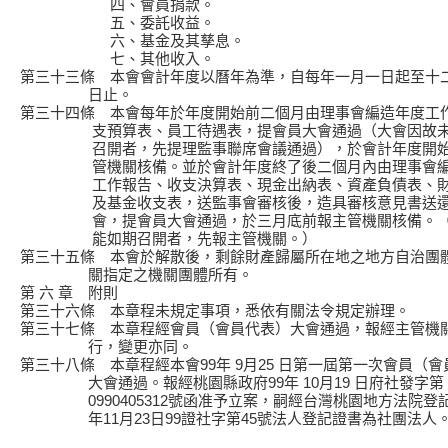
四、會員捐款。
五、委託收益。
六、基金及其孳息。
七、其他收入。
第三十三條 本會會計年度以曆年為準，自每年一月一日起至十
日止。
第三十四條 本會每年於年度開始前二個月由理事會編造年度工
支預算表、員工待遇表，提會員大會通過（大會因故未
召開者，先提理監事聯席會議通過），於會計年度開始
管機關核備。並於會計年度終了後二個月內由理事會編
工作報告、收支決算表、現金出納表、資產負債表、財
及基金收支表，送監事會審核後，造具審核意見書送還
會，提會員大會通過，於三月底前報主管機關核備。（
能如期召開者，先報主管機關。）
第三十五條 本會於解散後，剩餘財產歸屬所在地之地方自治團
關指定之機關團體所有。
第 六 章 附則
第三十六條 本章程未規定事項，悉依有關法令規定辦理。
第三十七條 本章程經會員（會員代表）大會通過，報經主管機
行，變更亦同。
第三十八條 本章程經本會99年 9月25 日第一屆第一次會員（
大會通過。報經桃園縣政府99年 10月19 日府社發字第
0990405312號函准予立案，嗣經台灣桃園地方法院登記
年11月23日99證社字第45號法人登記證書為社團法人