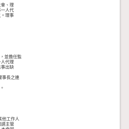
會、理
一人代
。理事
務，並擔任監
人代理
事出缺
理事長之連
。
其他工作人
請主管