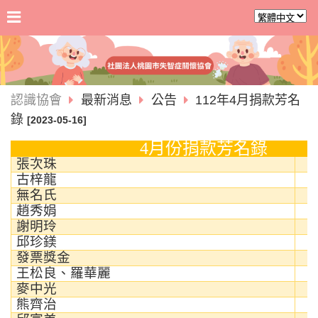
認識協會
最新消息
公告
112年4月捐款芳名
錄
[2023-05-16]
4
月份捐款芳名錄
張次珠
古梓龍
無名氏
趙秀娟
謝明玲
邱珍鎂
發票獎金
王松良、羅華麗
麥中光
熊齊治