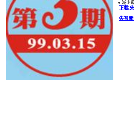
● 減少
下載 失
失智關