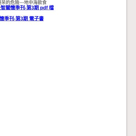
癡呆的危險---地中海飲食
智關懷季刊-第3期 pdf 檔
懷季刊-第3期 電子書