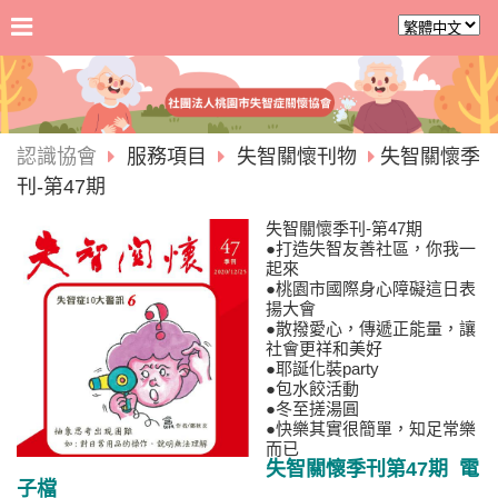
認識協會
服務項目
失智關懷刊物
失智關懷季
刊-第47期
失智關懷季刊-第47期
●打造失智友善社區，你我一
起來
●桃園市國際身心障礙這日表
揚大會
●散撥愛心，傳遞正能量，讓
社會更祥和美好
●耶誕化裝party
●包水餃活動
●冬至搓湯圓
●快樂其實很簡單，知足常樂
而已
失智關懷季刊第47期 電
子檔